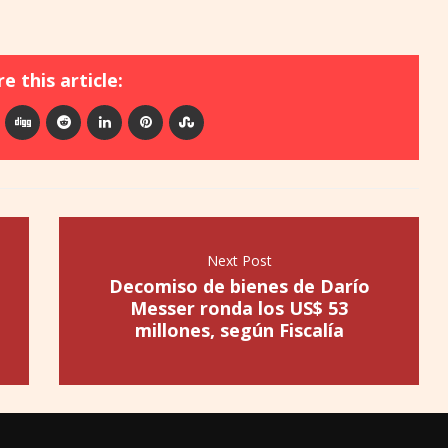
e this article:
Next Post
Decomiso de bienes de Darío
Messer ronda los US$ 53
millones, según Fiscalía