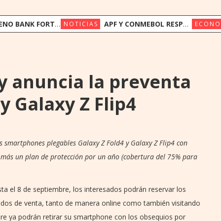
FORTALECE SU FONDEO INTERNACIONAL CON US$ 17,5 MILLONES DE TRIODOS BANK Y GAWA CAPITAL
APF Y CONMEBOL RESPALDAN A LA FIFA Y LLAMAN A PRESERVAR LA INSTITUCIONALIDAD
NOTICIAS
ECONO
 anuncia la preventa
y Galaxy Z Flip4
 smartphones plegables Galaxy Z Fold4 y Galaxy Z Flip4 con
 más un plan de protección por un año (cobertura del 75% para
a el 8 de septiembre, los interesados podrán reservar los
zados de venta, tanto de manera online como también visitando
mbre ya podrán retirar su smartphone con los obsequios por