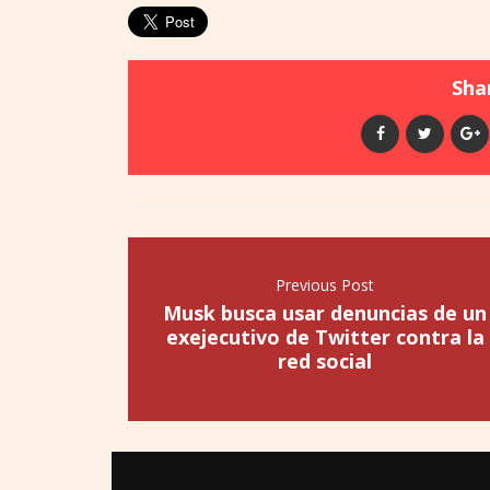
Shar
Previous Post
Musk busca usar denuncias de un
exejecutivo de Twitter contra la
red social