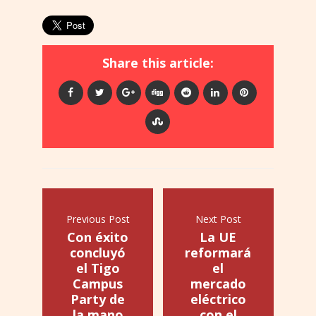
Share this article:
Previous Post
Next Post
Con éxito
La UE
concluyó
reformará
el Tigo
el
Campus
mercado
Party de
eléctrico
la mano
con el