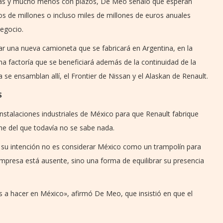
sas y mucho menos con plazos, De Meo señaló que esperan
os de millones o incluso miles de millones de euros anuales
negocio.
ar una nueva camioneta que se fabricará en Argentina, en la
a factoría que se beneficiará además de la continuidad de la
e ensamblan allí, el Frontier de Nissan y el Alaskan de Renault.
S
instalaciones industriales de México para que Renault fabrique
he del que todavía no se sabe nada.
e su intención no es considerar México como un trampolín para
mpresa está ausente, sino una forma de equilibrar su presencia
 a hacer en México», afirmó De Meo, que insistió en que el