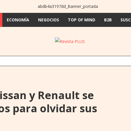
ECONOMÍA
NEGOCIOS
TOP OF MIND
B2B
SUSC
A IMPUTA A EXPRESIDENTES DEL IPS JORGE BRÍTEZ Y VICENTE BATAGLIA 
issan y Renault se
os para olvidar sus