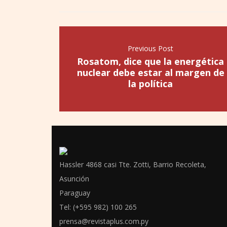
Previous Post
Rosatom, dice que la energética
nuclear debe estar al margen de
la política
Hassler 4868 casi Tte. Zotti, Barrio Recoleta,
Asunción
Paraguay
Tel: (+595 982) 100 265
prensa@revistaplus.com.py