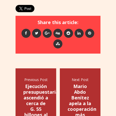
Share this article:
Previous Post
Next Post
Ejecución
Mario
presupuestaria
Abdo
ascendió a
Benítez
cerca de
apela a la
G. 55
cooperación
billones al
más