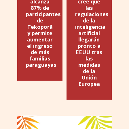
alcanza
cree que
87% de
las
participantes
regulaciones
de
de la
Tekoporã
inteligencia
y permite
artificial
aumentar
llegarán
el ingreso
pronto a
de más
EEUU tras
familias
las
paraguayas
medidas
de la
Unión
Europea