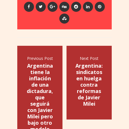
Previous Post
Next Post
Argentina
Argentina:
tiene la
sindicatos
inflación
en huelga
de una
contra
dictadura,
reformas
que
de Javier
seguirá
Milei
con Javier
Milei pero
bajo otro
modelo