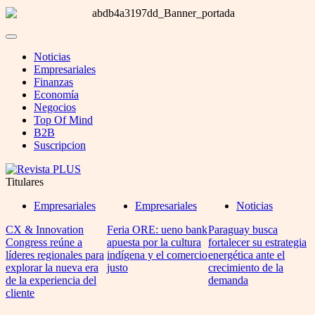
Noticias
Empresariales
Finanzas
Economía
Negocios
Top Of Mind
B2B
Suscripcion
Titulares
Empresariales
Empresariales
Noticias
CX & Innovation
Feria ORE: ueno bank
Paraguay busca
Congress reúne a
apuesta por la cultura
fortalecer su estrategia
líderes regionales para
indígena y el comercio
energética ante el
explorar la nueva era
justo
crecimiento de la
de la experiencia del
demanda
cliente