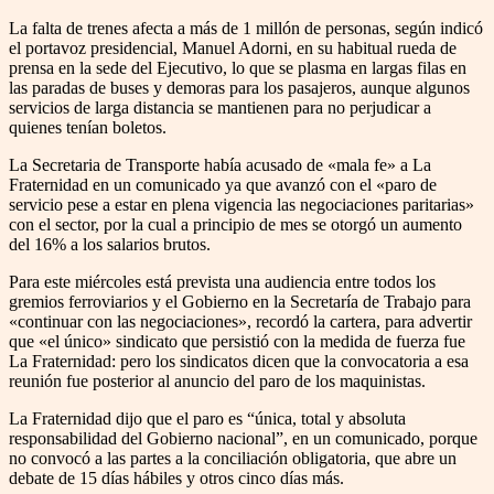
La falta de trenes afecta a más de 1 millón de personas, según indicó
el portavoz presidencial, Manuel Adorni, en su habitual rueda de
prensa en la sede del Ejecutivo, lo que se plasma en largas filas en
las paradas de buses y demoras para los pasajeros, aunque algunos
servicios de larga distancia se mantienen para no perjudicar a
quienes tenían boletos.
La Secretaria de Transporte había acusado de «mala fe» a La
Fraternidad en un comunicado ya que avanzó con el «paro de
servicio pese a estar en plena vigencia las negociaciones paritarias»
con el sector, por la cual a principio de mes se otorgó un aumento
del 16% a los salarios brutos.
Para este miércoles está prevista una audiencia entre todos los
gremios ferroviarios y el Gobierno en la Secretaría de Trabajo para
«continuar con las negociaciones», recordó la cartera, para advertir
que «el único» sindicato que persistió con la medida de fuerza fue
La Fraternidad: pero los sindicatos dicen que la convocatoria a esa
reunión fue posterior al anuncio del paro de los maquinistas.
La Fraternidad dijo que el paro es “única, total y absoluta
responsabilidad del Gobierno nacional”, en un comunicado, porque
no convocó a las partes a la conciliación obligatoria, que abre un
debate de 15 días hábiles y otros cinco días más.