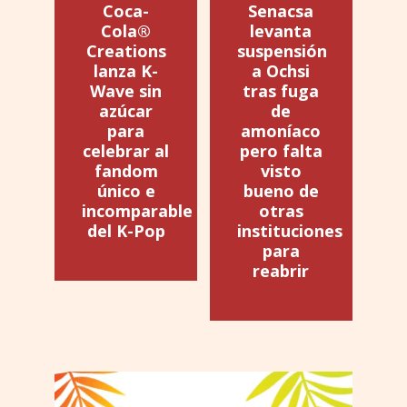
Coca-
Senacsa
Cola®
levanta
Creations
suspensión
lanza K-
a Ochsi
Wave sin
tras fuga
azúcar
de
para
amoníaco
celebrar al
pero falta
fandom
visto
único e
bueno de
incomparable
otras
del K-Pop
instituciones
para
reabrir