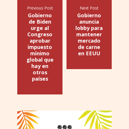
Previous Post
Next Post
Gobierno
Gobierno
de Biden
anuncia
urge al
lobby para
Congreso
mantener
aprobar
mercado
impuesto
de carne
mínimo
en EEUU
global que
hay en
otros
países