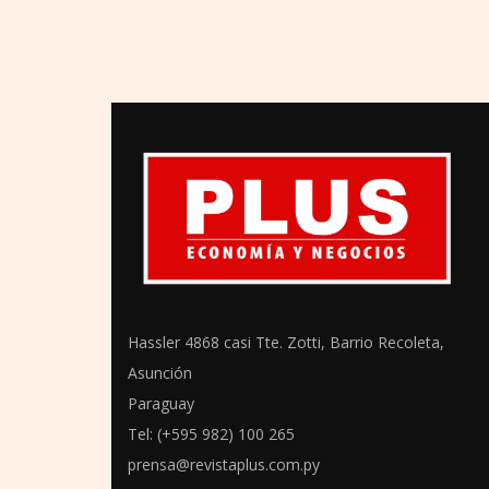
Hassler 4868 casi Tte. Zotti, Barrio Recoleta,
Asunción
Paraguay
Tel: (+595 982) 100 265
prensa@revistaplus.com.py