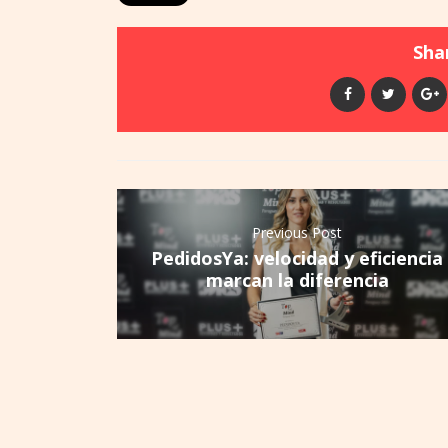
Shar
Previous Post
PedidosYa: velocidad y eficiencia
marcan la diferencia