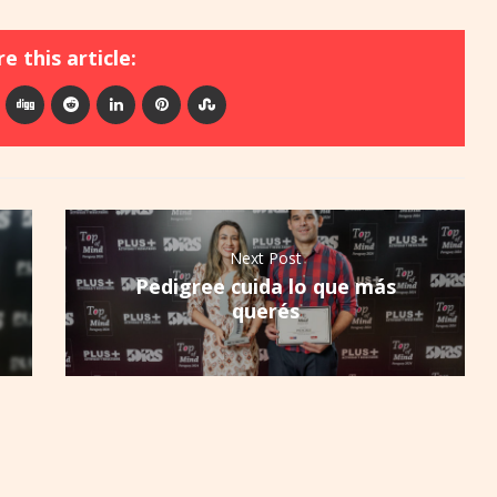
e this article:
Next Post
Pedigree cuida lo que más
querés