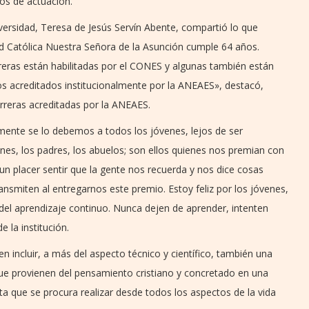
cos de actuación.
niversidad, Teresa de Jesús Servín Abente, compartió lo que
d Católica Nuestra Señora de la Asunción cumple 64 años.
eras están habilitadas por el CONES y algunas también están
 acreditados institucionalmente por la ANEAES», destacó,
rreras acreditadas por la ANEAES.
lmente se lo debemos a todos los jóvenes, lejos de ser
nes, los padres, los abuelos; son ellos quienes nos premian con
n placer sentir que la gente nos recuerda y nos dice cosas
ansmiten al entregarnos este premio. Estoy feliz por los jóvenes,
del aprendizaje continuo. Nunca dejen de aprender, intenten
e la institución.
 incluir, a más del aspecto técnico y científico, también una
ue provienen del pensamiento cristiano y concretado en una
a que se procura realizar desde todos los aspectos de la vida