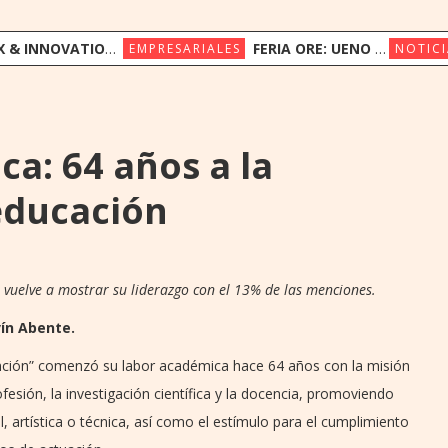
ION CONGRESS REÚNE A LÍDERES REGIONALES PARA EXPLORAR LA NUEVA ERA DE LA EXPERIENCIA DEL CLIENTE
FERIA ORE: UENO BANK APUESTA POR LA CULTURA INDÍGENA Y EL COMERCIO JUSTO
EMPRESARIALES
NOTICI
ca: 64 años a la
educación
a vuelve a mostrar su liderazgo con el 13% de las menciones.
vín Abente.
unción” comenzó su labor académica hace 64 años con la misión
fesión, la investigación científica y la docencia, promoviendo
l, artística o técnica, así como el estímulo para el cumplimiento