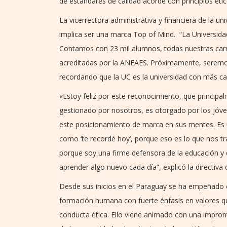
de estándares de calidad acorde con principios éti
La vicerrectora administrativa y financiera de la u
implica ser una marca Top of Mind. “La Universida
Contamos con 23 mil alumnos, todas nuestras carr
acreditadas por la ANEAES. Próximamente, seremos
recordando que la UC es la universidad con más ca
«Estoy feliz por este reconocimiento, que principa
gestionado por nosotros, es otorgado por los jóve
este posicionamiento de marca en sus mentes. Es u
como ‘te recordé hoy’, porque eso es lo que nos tr
porque soy una firme defensora de la educación y 
aprender algo nuevo cada día”, explicó la directiva d
Desde sus inicios en el Paraguay se ha empeñado en
formación humana con fuerte énfasis en valores q
conducta ética. Ello viene animado con una impront