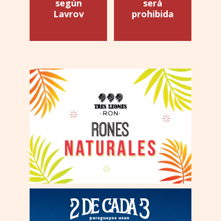
según
será
Lavrov
prohibida