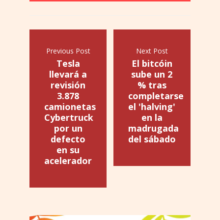
Previous Post
Next Post
Tesla
El bitcóin
llevará a
sube un 2
revisión
% tras
3.878
completarse
camionetas
el 'halving'
Cybertruck
en la
por un
madrugada
defecto
del sábado
en su
acelerador