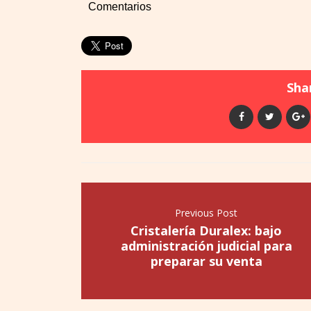
Comentarios
Shar
Previous Post
Cristalería Duralex: bajo
administración judicial para
preparar su venta