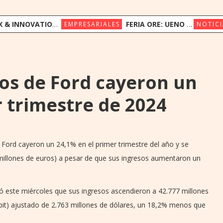
ION CONGRESS REÚNE A LÍDERES REGIONALES PARA EXPLORAR LA NUEVA ERA DE LA EXPERIENCIA DEL CLIENTE
FERIA ORE: UENO BANK APUESTA POR LA CULTURA INDÍGENA Y EL COMERCIO JUSTO
EMPRESARIALES
NOTICI
tos de Ford cayeron un
r trimestre de 2024
 Ford cayeron un 24,1% en el primer trimestre del año y se
 millones de euros) a pesar de que sus ingresos aumentaron un
ó este miércoles que sus ingresos ascendieron a 42.777 millones
ebit) ajustado de 2.763 millones de dólares, un 18,2% menos que