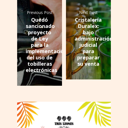
Previous Post
Next Post
Quedó
Cristalería
sancionado
Duralex:
proyecto
bajo
de Ley
administración
para la
judicial
implementación
para
del uso de
preparar
tobilleras
su venta
electrónicas