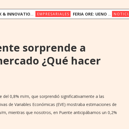
ION CONGRESS REÚNE A LÍDERES REGIONALES PARA EXPLORAR LA NUEVA ERA DE LA EXPERIENCIA DEL CLIENTE
FERIA ORE: UENO BANK APUESTA POR LA CULTURA INDÍGENA Y EL COMERCIO JUSTO
EMPRESARIALES
NOTICI
ente sorprende a
mercado ¿Qué hacer
ue del 0,8% m/m, que sorprendió significativamente a las
tivas de Variables Económicas (EVE) mostraba estimaciones de
/m, mientras que nosotros, en Puente anticipábamos un 0,2%