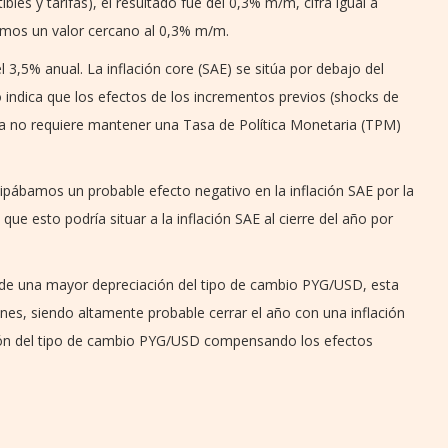
bles y tarifas), el resultado fue del 0,3% m/m, cifra igual a
amos un valor cercano al 0,3% m/m.
l 3,5% anual. La inflación core (SAE) se sitúa por debajo del
o indica que los efectos de los incrementos previos (shocks de
ya no requiere mantener una Tasa de Política Monetaria (TPM)
ipábamos un probable efecto negativo en la inflación SAE por la
que esto podría situar a la inflación SAE al cierre del año por
de una mayor depreciación del tipo de cambio PYG/USD, esta
ienes, siendo altamente probable cerrar el año con una inflación
ción del tipo de cambio PYG/USD compensando los efectos