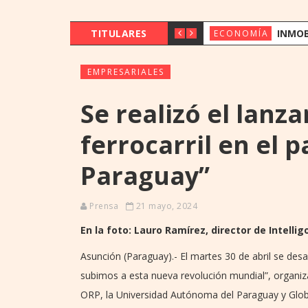
TITULARES
INMOBILIARIO, COMERCIO, TRANSPO
ECONOMÍA
EMPRESARIALES
Se realizó el lanza
ferrocarril en el p
Paraguay”
Prensa
21 mayo, 2024
En la foto: Lauro Ramírez, director de Intelli
Asunción (Paraguay).- El martes 30 de abril se des
subimos a esta nueva revolución mundial”, organi
ORP, la Universidad Autónoma del Paraguay y Glo