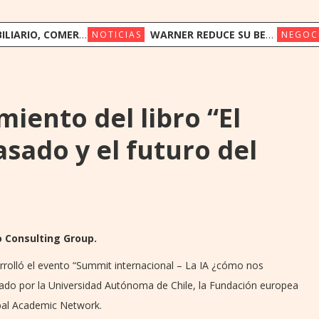
RTE Y TELECOMUNICACIONES LIDERAN LA INVERSIÓN EXTRANJERA DIRECTA EN PARAGUAY
WARNER REDUCE SU BENEFICIO UN 7 % EN EL SEMESTRE CON LA FUSIÓN CON PARAMOUNT PENDIENTE
NOTICIAS
NEGOC
miento del libro “El
asado y el futuro del
go Consulting Group.
arrolló el evento “Summit internacional – La IA ¿cómo nos
zado por la Universidad Autónoma de Chile, la Fundación europea
bal Academic Network.