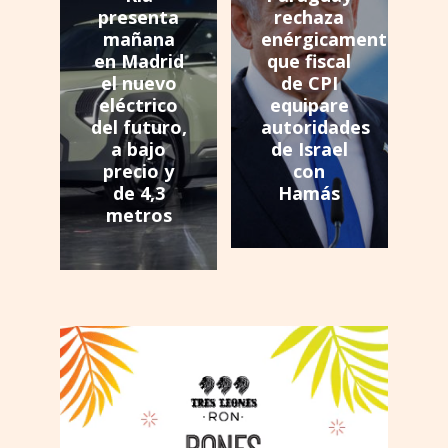
presenta
rechaza
mañana
enérgicamente
en Madrid
que fiscal
el nuevo
de CPI
eléctrico
equipare
del futuro,
autoridades
a bajo
de Israel
precio y
con
de 4,3
Hamás
metros