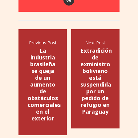
Previous Post
Next Post
La
Extradición
industria
de
brasileña
exministro
se queja
boliviano
de un
está
aumento
suspendida
de
por un
obstáculos
pedido de
comerciales
refugio en
en el
Paraguay
exterior