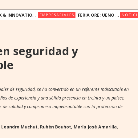
ION CONGRESS REÚNE A LÍDERES REGIONALES PARA EXPLORAR LA NUEVA ERA DE LA EXPERIENCIA DEL CLIENTE
FERIA ORE: UENO BANK APUESTA POR LA CULTURA INDÍGENA Y EL COMERCIO JUSTO
EMPRESARIALES
NOTICI
en seguridad y
ble
ales de seguridad, se ha convertido en un referente indiscutible en
os de experiencia y una sólida presencia en treinta y un países,
es de calidad y compromiso inquebrantable con la protección de
 Leandro Muchut, Rubén Bouhot, María José Amarilla,