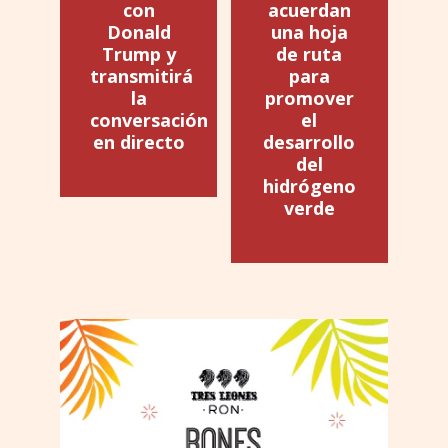
con
acuerdan
Donald
una hoja
Trump y
de ruta
transmitirá
para
la
promover
conversación
el
en directo
desarrollo
del
hidrógeno
verde