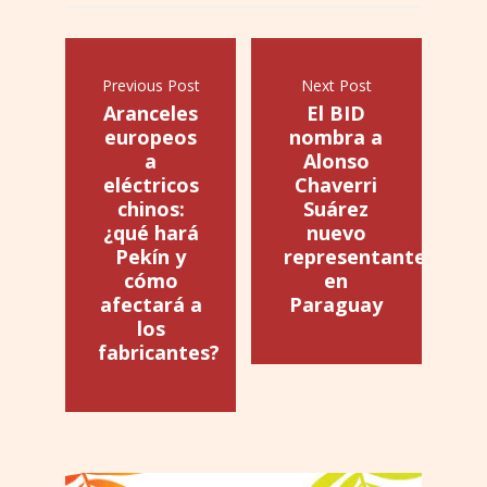
Previous Post
Next Post
Aranceles
El BID
europeos
nombra a
a
Alonso
eléctricos
Chaverri
chinos:
Suárez
¿qué hará
nuevo
Pekín y
representante
cómo
en
afectará a
Paraguay
los
fabricantes?