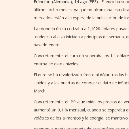
Fráncfort (Alemania), 14 ago (EFE).- El euro ha sup
últimos ocho meses, ya que no alcanzaba esa cifra 
mercados están a la espera de la publicación de lo
La moneda única cotizaba a 1,1020 dólares pasada
tendencia al alza iniciada a principios de semana, 
pasado enero.
Concretamente, el euro no superaba los 1,1 dólare
encima de estos niveles.
El euro se ha revalorizado frente al dólar tras las 
Unidos y a las puertas de conocer el dato de infla
March.
Concretamente, el IPP -que mide los precios de ven
aumentó un 0,1 % mensual, cuando se esperaba qu
volátiles de los alimentos y la energía, se mantuvo 
Además, durante la jornada de este miércoles se c