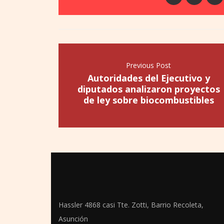
Previous Post
Autoridades del Ejecutivo y
diputados analizaron proyectos
de ley sobre biocombustibles
Hassler 4868 casi Tte. Zotti, Barrio Recoleta,
Asunción