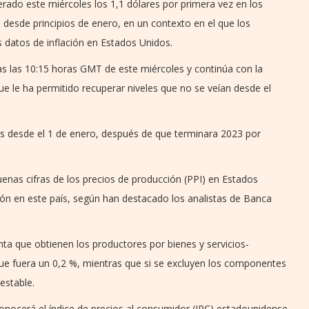
erado este miércoles los 1,1 dólares por primera vez en los
desde principios de enero, en un contexto en el que los
s datos de inflación en Estados Unidos.
s las 10:15 horas GMT de este miércoles y continúa con la
que le ha permitido recuperar niveles que no se veían desde el
s desde el 1 de enero, después de que terminara 2023 por
buenas cifras de los precios de producción (PPI) en Estados
ción en este país, según han destacado los analistas de Banca
ta que obtienen los productores por bienes y servicios-
e fuera un 0,2 %, mientras que si se excluyen los componentes
estable.
onocerá el índice de precios al consumidor (IPC) estadounidense