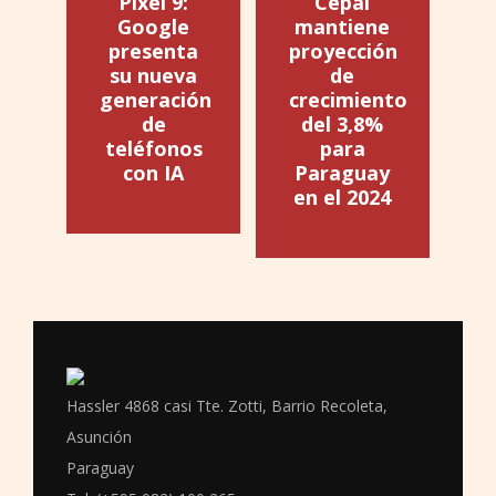
Pixel 9:
Cepal
Google
mantiene
presenta
proyección
su nueva
de
generación
crecimiento
de
del 3,8%
teléfonos
para
con IA
Paraguay
en el 2024
Hassler 4868 casi Tte. Zotti, Barrio Recoleta,
Asunción
Paraguay