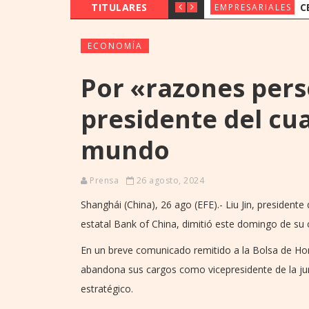
TITULARES
CERCA DE 4
EMPRESARIALES
ECONOMÍA
Por «razones pers
presidente del cu
mundo
Prensa
26 agosto, 2024
Shanghái (China), 26 ago (EFE).- Liu Jin, president
estatal Bank of China, dimitió este domingo de su
En un breve comunicado remitido a la Bolsa de Hon
abandona sus cargos como vicepresidente de la jun
estratégico.