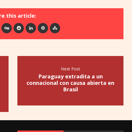
e this article:
Next Post
Paraguay extradita a un
connacional con causa abierta en
Brasil