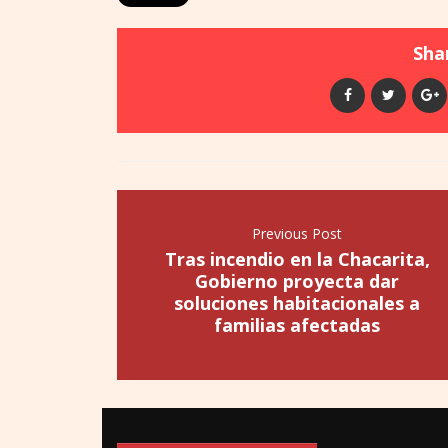
Shar
Previous Post
Tras incendio en la Chacarita,
Gobierno proyecta dar
soluciones habitacionales a
familias afectadas