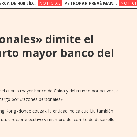
00 LÍDERES DE LA INDUSTRIA FINANCIERA PARTICIPAN DE LA CONVENCIÓN BANCARIA DE ASOBAN
PETROPAR PREVÉ MANTENER SUS PRECIOS EN UN ESCENARIO DE SUBAS
NOTICIAS
NOTICI
onales» dimite el
arto mayor banco del
e del cuarto mayor banco de China y del mundo por activos, el
 cargo por «razones personales».
g Kong -donde cotiza-, la entidad indica que Liu también
ta, director ejecutivo y miembro del comité de desarrollo