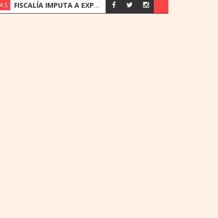
FISCALÍA IMPUTA A EXPRESIDENTES DEL IPS JORGE BRÍTEZ Y VICENTE BATAGLIA POR MULTIMILLONARIO DESFALCO
AS