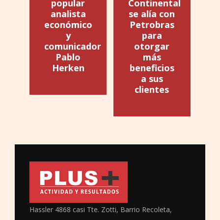
popular
Continental
analista
se alía con
económico
Petrobras
y
para
comunicador
otorgar
Pablo
más
Herken
beneficios
a sus
clientes
Hassler 4868 casi Tte. Zotti, Barrio Recoleta,