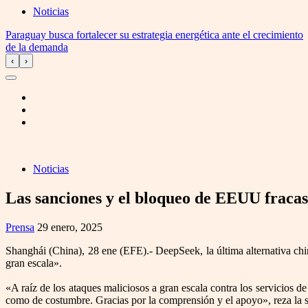
Noticias
Paraguay busca fortalecer su estrategia energética ante el crecimiento
de la demanda
‹
›
Noticias
Las sanciones y el bloqueo de EEUU fracas
Prensa
29 enero, 2025
Shanghái (China), 28 ene (EFE).- DeepSeek, la última alternativa chin
gran escala».
«A raíz de los ataques maliciosos a gran escala contra los servicios 
como de costumbre. Gracias por la comprensión y el apoyo», reza la s