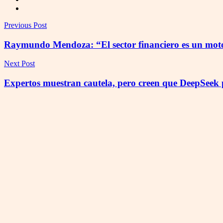
Previous Post
Raymundo Mendoza: “El sector financiero es un moto
Next Post
Expertos muestran cautela, pero creen que DeepSeek p