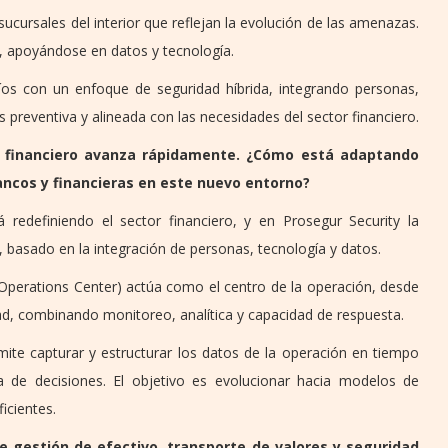
ucursales del interior que reflejan la evolución de las amenazas.
e, apoyándose en datos y tecnología.
os con un enfoque de seguridad híbrida, integrando personas,
 preventiva y alineada con las necesidades del sector financiero.
ma financiero avanza rápidamente. ¿Cómo está adaptando
ncos y financieras en este nuevo entorno?
 redefiniendo el sector financiero, y en Prosegur Security la
basado en la integración de personas, tecnología y datos.
y Operations Center) actúa como el centro de la operación, desde
d, combinando monitoreo, analítica y capacidad de respuesta.
ite capturar y estructurar los datos de la operación en tiempo
ma de decisiones. El objetivo es evolucionar hacia modelos de
icientes.
 gestión de efectivo, transporte de valores y seguridad