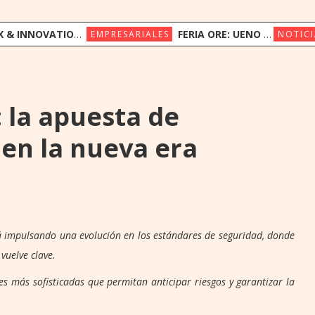
ION CONGRESS REÚNE A LÍDERES REGIONALES PARA EXPLORAR LA NUEVA ERA DE LA EXPERIENCIA DEL CLIENTE
FERIA ORE: UENO BANK APUESTA POR LA CULTURA INDÍGENA Y EL COMERCIO JUSTO
EMPRESARIALES
NOTICI
 la apuesta de
 en la nueva era
tá impulsando una evolución en los estándares de seguridad, donde
vuelve clave.
s más sofisticadas que permitan anticipar riesgos y garantizar la