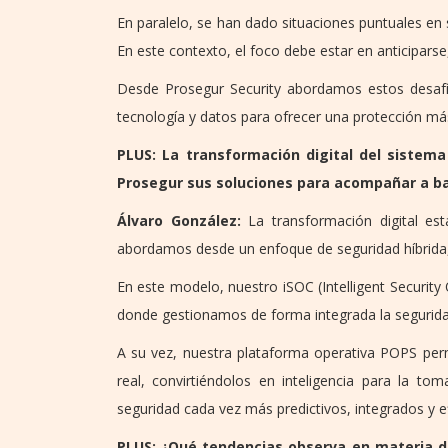
En paralelo, se han dado situaciones puntuales en s
En este contexto, el foco debe estar en anticipars
Desde Prosegur Security abordamos estos desafí
tecnología y datos para ofrecer una protección más
PLUS: La transformación digital del siste
Prosegur sus soluciones para acompañar a ba
Álvaro González:
La transformación digital está
abordamos desde un enfoque de seguridad híbrida, 
En este modelo, nuestro iSOC (Intelligent Securit
donde gestionamos de forma integrada la segurida
A su vez, nuestra plataforma operativa POPS perm
real, convirtiéndolos en inteligencia para la to
seguridad cada vez más predictivos, integrados y ef
PLUS: ¿Qué tendencias observa en materia de