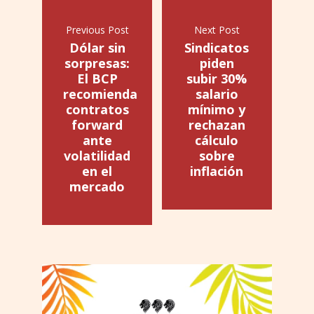
Previous Post
Next Post
Dólar sin
Sindicatos
sorpresas:
piden
El BCP
subir 30%
recomienda
salario
contratos
mínimo y
forward
rechazan
ante
cálculo
volatilidad
sobre
en el
inflación
mercado