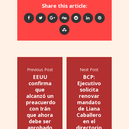
Share this article:
Previous Post
Next Post
EEUU
BCP:
confirma
Ejecutivo
que
solicita
alcanzó un
renovar
preacuerdo
mandato
con Irán
de Liana
que ahora
Caballero
debe ser
en el
aprobado
directorio