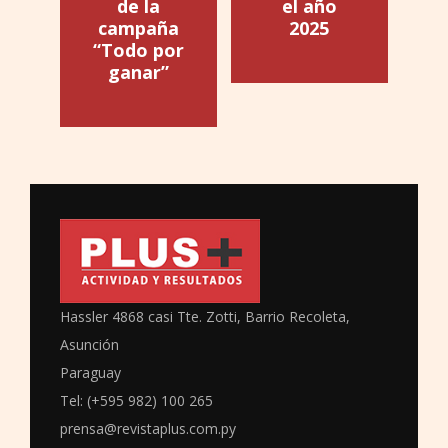
de la
el año
campaña
2025
“Todo por
ganar”
Hassler 4868 casi Tte. Zotti, Barrio Recoleta,
Asunción
Paraguay
Tel: (+595 982) 100 265
prensa@revistaplus.com.py