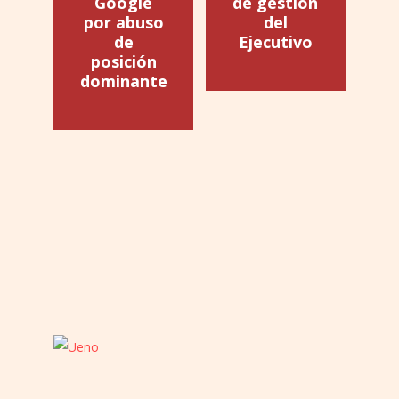
Google
de gestión
por abuso
del
de
Ejecutivo
posición
dominante