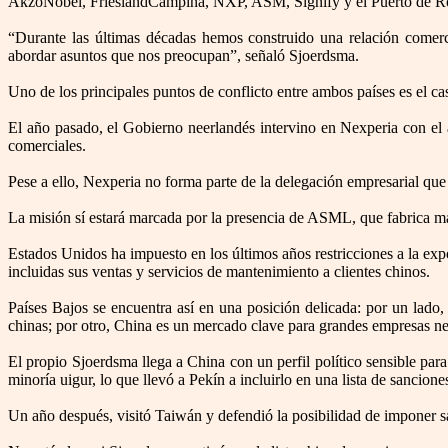
AkzoNobel, FrieslandCampina, NXP, ASM, Signify y el Puerto de R
“Durante las últimas décadas hemos construido una relación comercia
abordar asuntos que nos preocupan”, señaló Sjoerdsma.
Uno de los principales puntos de conflicto entre ambos países es el 
El año pasado, el Gobierno neerlandés intervino en Nexperia con el 
comerciales.
Pese a ello, Nexperia no forma parte de la delegación empresarial q
La misión sí estará marcada por la presencia de ASML, que fabrica m
Estados Unidos ha impuesto en los últimos años restricciones a la e
incluidas sus ventas y servicios de mantenimiento a clientes chinos.
Países Bajos se encuentra así en una posición delicada: por un lado
chinas; por otro, China es un mercado clave para grandes empresas ne
El propio Sjoerdsma llega a China con un perfil político sensible par
minoría uigur, lo que llevó a Pekín a incluirlo en una lista de sancione
Un año después, visitó Taiwán y defendió la posibilidad de imponer sa