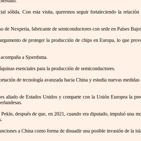
óterdam.
l sólida. Con esta visita, queremos seguir fortaleciendo la relación
caso de Nexperia, fabricante de semiconductores con sede en Países Baj
argumento de proteger la producción de chips en Europa, lo que provoc
ue acompaña a Sjoerdsma.
áquinas esenciales para la producción de semiconductores.
xportación de tecnología avanzada hacia China y estudia nuevas medida
, es aliado de Estados Unidos y comparte con la Unión Europea la pre
erlandesas.
a Pekín, después de que, en 2021, cuando era diputado, impulsó una moc
s.
nciones a China como forma de disuadir una posible invasión de la isla,