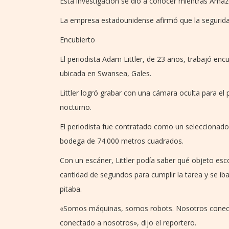
Esta investigación se dio a conocer mientras Ama
La empresa estadounidense afirmó que la segurida
Encubierto
El periodista Adam Littler, de 23 años, trabajó e
ubicada en Swansea, Gales.
Littler logró grabar con una cámara oculta para e
nocturno.
El periodista fue contratado como un seleccionad
bodega de 74.000 metros cuadrados.
Con un escáner, Littler podía saber qué objeto esc
cantidad de segundos para cumplir la tarea y se iba
pitaba.
«Somos máquinas, somos robots. Nosotros conect
conectado a nosotros», dijo el reportero.