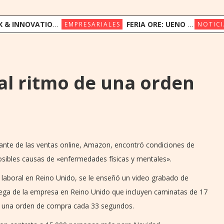
ION CONGRESS REÚNE A LÍDERES REGIONALES PARA EXPLORAR LA NUEVA ERA DE LA EXPERIENCIA DEL CLIENTE
FERIA ORE: UENO BANK APUESTA POR LA CULTURA INDÍGENA Y EL COMERCIO JUSTO
EMPRESARIALES
NOTICI
al ritmo de una orden
ante de las ventas online, Amazon, encontró condiciones de
osibles causas de «enfermedades físicas y mentales».
 laboral en Reino Unido, se le enseñó un video grabado de
ega de la empresa en Reino Unido que incluyen caminatas de 17
r una orden de compra cada 33 segundos.