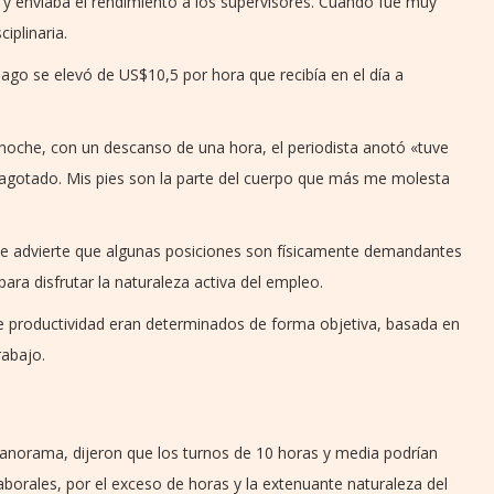
 y enviaba el rendimiento a los supervisores. Cuando fue muy
iplinaria.
pago se elevó de US$10,5 por hora que recibía en el día a
noche, con un descanso de una hora, el periodista anotó «tuve
agotado. Mis pies son la parte del cuerpo que más me molesta
 le advierte que algunas posiciones son físicamente demandantes
ara disfrutar la naturaleza activa del empleo.
 productividad eran determinados de forma objetiva, basada en
rabajo.
anorama, dijeron que los turnos de 10 horas y media podrían
aborales, por el exceso de horas y la extenuante naturaleza del