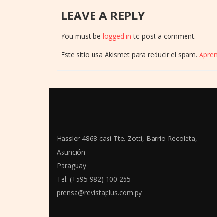
LEAVE A REPLY
You must be
logged in
to post a comment.
Este sitio usa Akismet para reducir el spam.
Apren
Hassler 4868 casi Tte. Zotti, Barrio Recoleta,
Asunción
Paraguay
Tel: (+595 982) 100 265
prensa@revistaplus.com.py