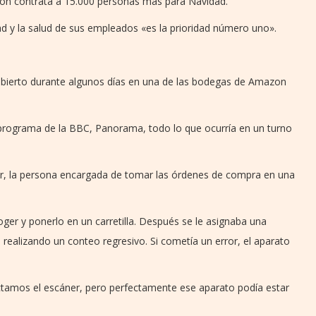
zon contrata a 15.000 personas más para Navidad.
d y la salud de sus empleados «es la prioridad número uno».
ncubierto durante algunos días en una de las bodegas de Amazon
l programa de la BBC, Panorama, todo lo que ocurría en un turno
or, la persona encargada de tomar las órdenes de compra en una
oger y ponerlo en un carretilla. Después se le asignaba una
 realizando un conteo regresivo. Si cometía un error, el aparato
amos el escáner, pero perfectamente ese aparato podía estar