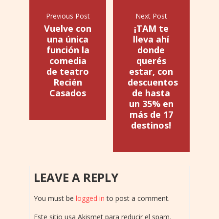
Previous Post
Next Post
Vuelve con
¡TAM te
una única
lleva ahí
función la
donde
comedia
querés
de teatro
estar, con
Recién
descuentos
Casados
de hasta
un 35% en
más de 17
destinos!
LEAVE A REPLY
You must be
logged in
to post a comment.
Este sitio usa Akismet para reducir el spam.