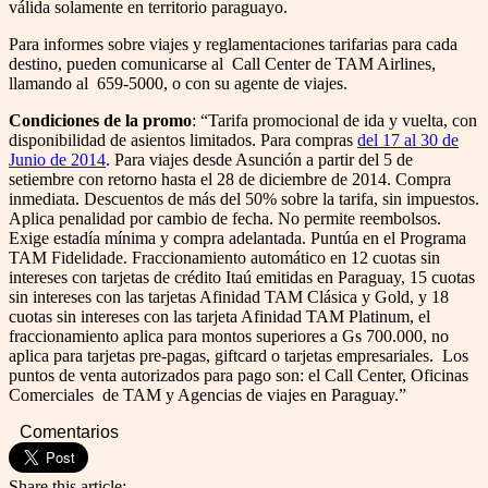
válida solamente en territorio paraguayo.
Para informes sobre viajes y reglamentaciones tarifarias para cada
destino, pueden comunicarse al Call Center de TAM Airlines,
llamando al 659-5000, o con su agente de viajes.
Condiciones de la promo
: “Tarifa promocional de ida y vuelta, con
disponibilidad de asientos limitados. Para compras
del 17 al 30 de
Junio de 2014
. Para viajes desde Asunción a partir del 5 de
setiembre con retorno hasta el 28 de diciembre de 2014. Compra
inmediata. Descuentos de más del 50% sobre la tarifa, sin impuestos.
Aplica penalidad por cambio de fecha. No permite reembolsos.
Exige estadía mínima y compra adelantada. Puntúa en el Programa
TAM Fidelidade. Fraccionamiento automático en 12 cuotas sin
intereses con tarjetas de crédito Itaú emitidas en Paraguay, 15 cuotas
sin intereses con las tarjetas Afinidad TAM Clásica y Gold, y 18
cuotas sin intereses con las tarjeta Afinidad TAM Platinum, el
fraccionamiento aplica para montos superiores a Gs 700.000, no
aplica para tarjetas pre-pagas, giftcard o tarjetas empresariales. Los
puntos de venta autorizados para pago son: el Call Center, Oficinas
Comerciales de TAM y Agencias de viajes en Paraguay.”
Comentarios
Share this article: