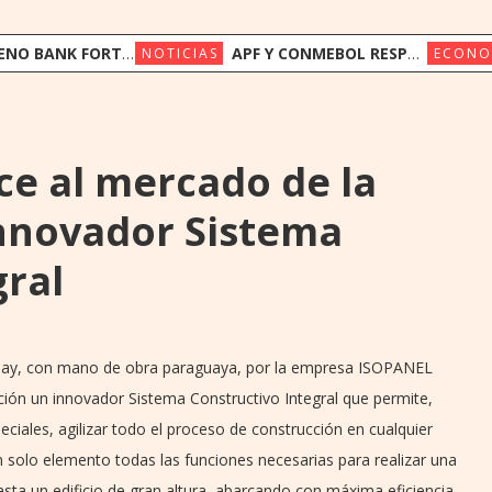
FORTALECE SU FONDEO INTERNACIONAL CON US$ 17,5 MILLONES DE TRIODOS BANK Y GAWA CAPITAL
APF Y CONMEBOL RESPALDAN A LA FIFA Y LLAMAN A PRESERVAR LA INSTITUCIONALIDAD
NOTICIAS
ECONO
e al mercado de la
innovador Sistema
gral
uay, con mano de obra paraguaya, por la empresa ISOPANEL
ción un innovador Sistema Constructivo Integral que permite,
eciales, agilizar todo el proceso de construcción en cualquier
n solo elemento todas las funciones necesarias para realizar una
asta un edificio de gran altura, abarcando con máxima eficiencia