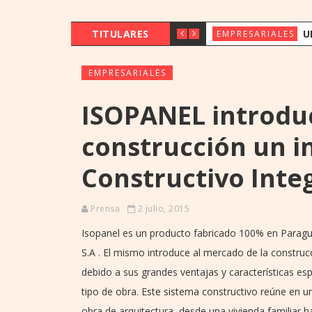
TITULARES
UENO BANK 
EMPRESARIALES
EMPRESARIALES
ISOPANEL introduc
construcción un 
Constructivo Inte
Prensa
2 julio, 2015
Isopanel es un producto fabricado 100% en Parag
S.A . El mismo introduce al mercado de la construc
debido a sus grandes ventajas y características esp
tipo de obra. Este sistema constructivo reúne en u
obra de arquitectura, desde una vivienda familiar h