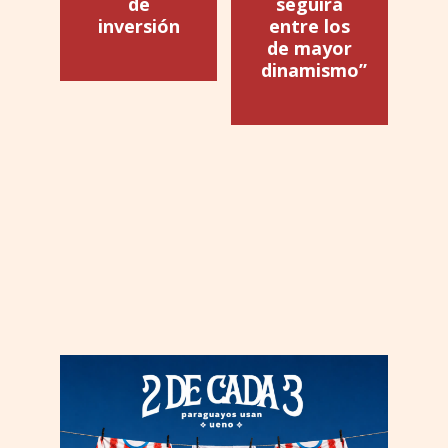
de
seguirá
inversión
entre los
de mayor
dinamismo”