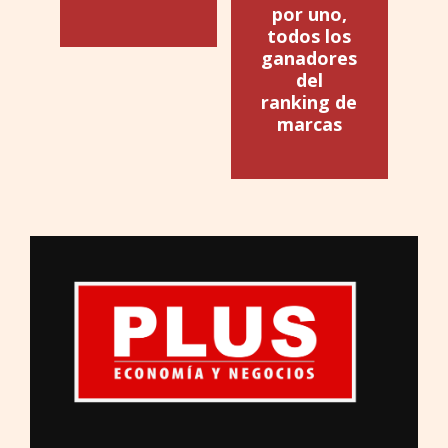
por uno,
todos los
ganadores
del
ranking de
marcas