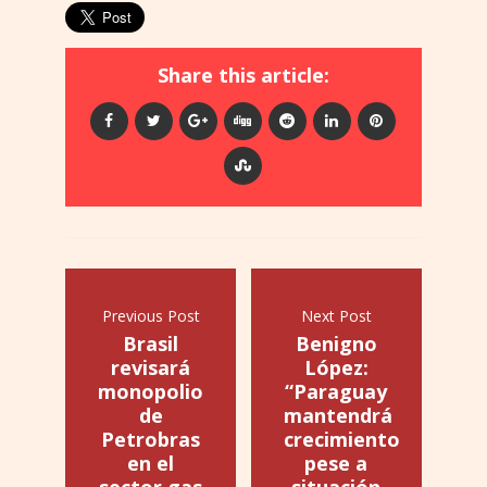
Share this article:
Previous Post
Next Post
Brasil
Benigno
revisará
López:
monopolio
“Paraguay
de
mantendrá
Petrobras
crecimiento
en el
pese a
sector gas
situación