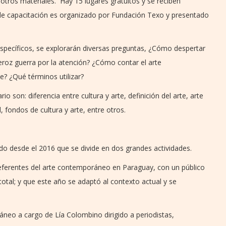
y otros materiales. Hay 15 lugares gratuitos y se reciben
 de capacitación es organizado por Fundación Texo y presentado
specíficos, se explorarán diversas preguntas, ¿Cómo despertar
 feroz guerra por la atención? ¿Cómo contar el arte
 ¿Qué términos utilizar?
 son: diferencia entre cultura y arte, definición del arte, arte
fondos de cultura y arte, entre otros.
o desde el 2016 que se divide en dos grandes actividades.
 referentes del arte contemporáneo en Paraguay, con un público
tal; y que este año se adaptó al contexto actual y se
neo a cargo de Lía Colombino dirigido a periodistas,