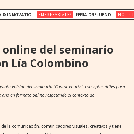
ION CONGRESS REÚNE A LÍDERES REGIONALES PARA EXPLORAR LA NUEVA ERA DE LA EXPERIENCIA DEL CLIENTE
FERIA ORE: UENO BANK APUESTA POR LA CULTURA INDÍGENA Y EL COMERCIO JUSTO
EMPRESARIALES
NOTICI
 online del seminario
con Lía Colombino
uinta edición del seminario “Contar el arte”, conceptos útiles para
te año en formato online respetando el contexto de
es de la comunicación, comunicadores visuales, creativos y tiene