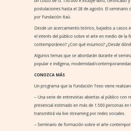
un costo de G. 150.000 e incluye libro, certificado 
postulaciones hasta el 28 de agosto. El seminario
por Fundación Itaú.
Desde un acercamiento teórico, bajados a casos e
el interés del público sobre el arte en medio de la
contemporáneo? ¿Con qué insumos? ¿Desde dónde?
Algunos temas que se abordarán durante el seminario
popular e indígena, modernidad/contemporaneidad, 
CONOZCA MÁS
Un programa que la Fundación Texo viene realizand
– Una serie de entrevistas abiertas al público con
presencial estimado en más de 1.500 personas en to
transmitirá vía live streaming por redes sociales.
– Seminario de formación sobre el arte contemporá