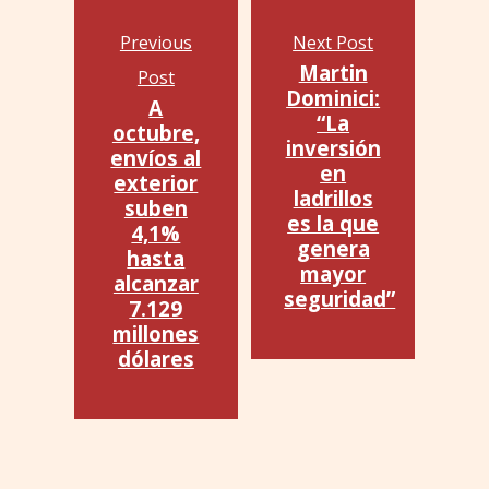
Previous
Next Post
Martin
Post
Dominici:
A
“La
octubre,
inversión
envíos al
en
exterior
ladrillos
suben
es la que
4,1%
genera
hasta
mayor
alcanzar
seguridad”
7.129
millones
dólares