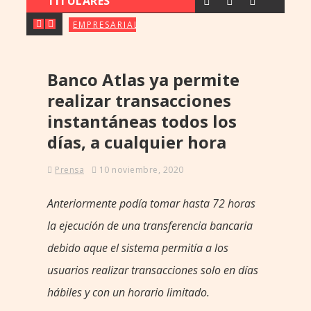
TITULARES
CX & INNOVATION CONGRESS
EMPRESARIALES
EMPR
FERIA ORE: UENO BANK APU
EMPRESARIALES
PARAGUAY BUSCA FORTALECER S
NOTICIAS
Banco Atlas ya permite
‹
›
realizar transacciones
instantáneas todos los
días, a cualquier hora
Prensa
10 noviembre, 2020
Anteriormente podía tomar hasta 72 horas
la ejecución de una transferencia bancaria
debido aque el sistema permitía a los
usuarios realizar transacciones solo en días
hábiles y con un horario limitado.