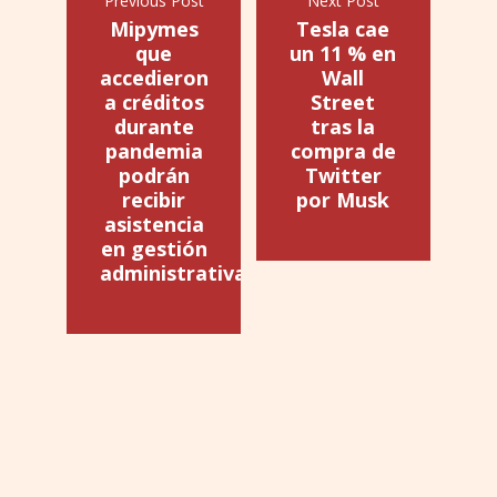
Previous Post
Next Post
Mipymes
Tesla cae
que
un 11 % en
accedieron
Wall
a créditos
Street
durante
tras la
pandemia
compra de
podrán
Twitter
recibir
por Musk
asistencia
en gestión
administrativa