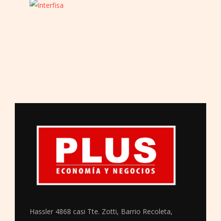
Hassler 4868 casi Tte. Zotti, Barrio Recoleta,