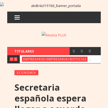
TITULARES
CX & INNOVATION CONGRESS REÚ
FERIA ORE: UENO 
PARAGUAY 
EMPRESARIALES
EMPRESARIALES
NOTICIAS
ECONOMÍA
Secretaria
española espera