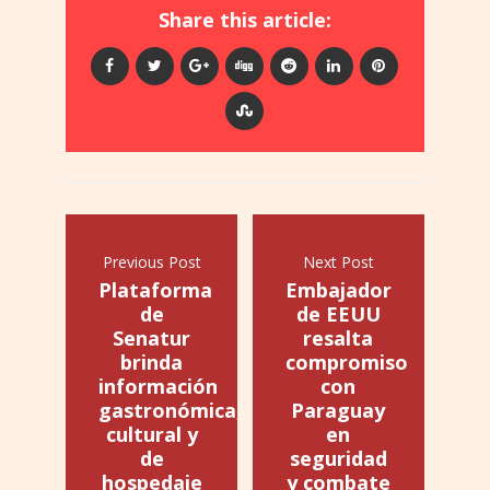
Share this article:
Previous Post
Next Post
Plataforma
Embajador
de
de EEUU
Senatur
resalta
brinda
compromiso
información
con
gastronómica,
Paraguay
cultural y
en
de
seguridad
hospedaje
y combate