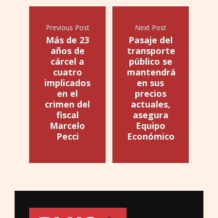
Previous Post
Next Post
Más de 23
Pasaje del
años de
transporte
cárcel a
público se
cuatro
mantendrá
implicados
en sus
en el
precios
crimen del
actuales,
fiscal
asegura
Marcelo
Equipo
Pecci
Económico