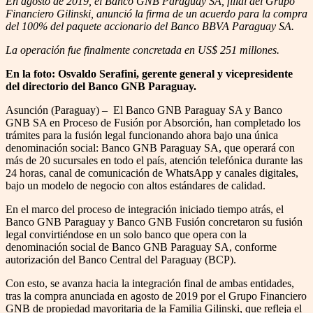
En agosto de 2019, el Banco GNB Paraguay SA, filial del Grupo
Financiero Gilinski, anunció la firma de un acuerdo para la compra
del 100% del paquete accionario del Banco BBVA Paraguay SA.
La operación fue finalmente concretada en US$ 251 millones.
En la foto: Osvaldo Serafini, gerente general y vicepresidente
del directorio del Banco GNB Paraguay.
Asunción (Paraguay) – El Banco GNB Paraguay SA y Banco
GNB SA en Proceso de Fusión por Absorción, han completado los
trámites para la fusión legal funcionando ahora bajo una única
denominación social: Banco GNB Paraguay SA, que operará con
más de 20 sucursales en todo el país, atención telefónica durante las
24 horas, canal de comunicación de WhatsApp y canales digitales,
bajo un modelo de negocio con altos estándares de calidad.
En el marco del proceso de integración iniciado tiempo atrás, el
Banco GNB Paraguay y Banco GNB Fusión concretaron su fusión
legal convirtiéndose en un solo banco que opera con la
denominación social de Banco GNB Paraguay SA, conforme
autorización del Banco Central del Paraguay (BCP).
Con esto, se avanza hacia la integración final de ambas entidades,
tras la compra anunciada en agosto de 2019 por el Grupo Financiero
GNB de propiedad mayoritaria de la Familia Gilinski, que refleja el