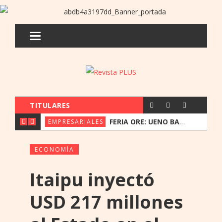
TITULARES
S PARA EXPLORAR LA NUEVA ERA DE LA EXPERIENCIA DEL CLIENTE
FERIA ORE: UENO BANK APUESTA POR LA CULTURA INDÍGENA Y EL COMERCIO JUSTO
EMPRESARIALES
NOTICIA
ECONOMÍA
Itaipu inyectó
USD 217 millones