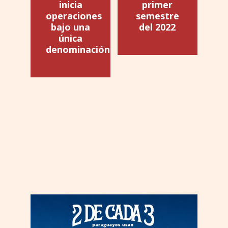
inicia
primer
operaciones
semestre
bajo una
del 2022
única
denominación