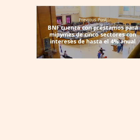
Previous Post
BNF cuenta con préstamos para
mipymes de cinco sectores con
intereses de hasta el 4% anual