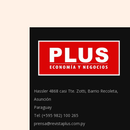
Hassler 4868 casi Tte. Zotti, Barrio Recoleta,
Asunción
Paraguay
Tel: (+595 982) 100 265
prensa@revistaplus.com.py