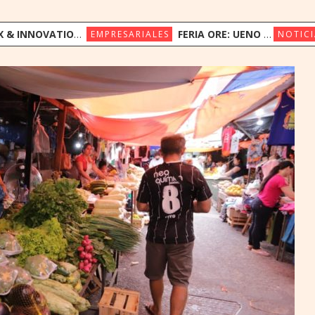
ION CONGRESS REÚNE A LÍDERES REGIONALES PARA EXPLORAR LA NUEVA ERA DE LA EXPERIENCIA DEL CLIENTE
FERIA ORE: UENO BANK APUESTA POR LA CULTURA INDÍGENA Y EL COMERCIO JUSTO
EMPRESARIALES
NOTICI