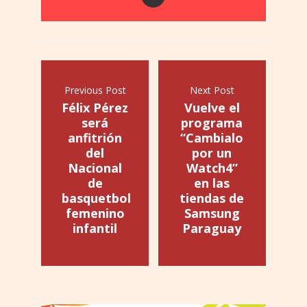
Previous Post
Next Post
Félix Pérez
Vuelve el
será
programa
anfitrión
“Cambialo
del
por un
Nacional
Watch4”
de
en las
basquetbol
tiendas de
femenino
Samsung
infantil
Paraguay