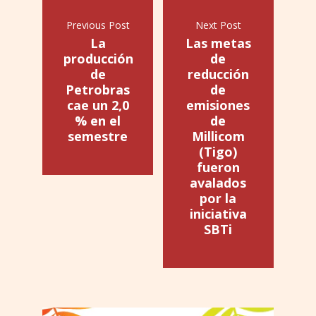
Previous Post
Next Post
La
Las metas
producción
de
de
reducción
Petrobras
de
cae un 2,0
emisiones
% en el
de
semestre
Millicom
(Tigo)
fueron
avalados
por la
iniciativa
SBTi